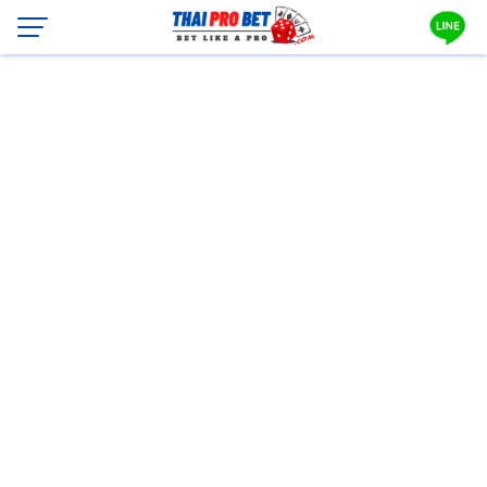
Skip
to
content