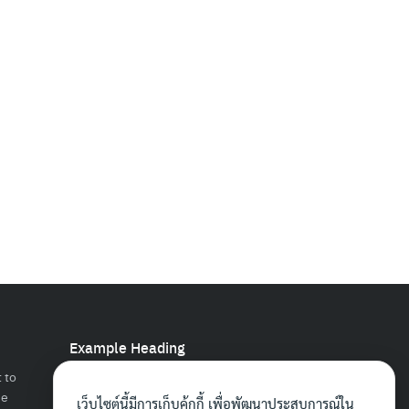
Example Heading
 to
Change this text by adding widget to
se
Appearance → Widgets and choose
เว็บไซต์นี้มีการเก็บคุ้กกี้ เพื่อพัฒนาประสบการณ์ใน