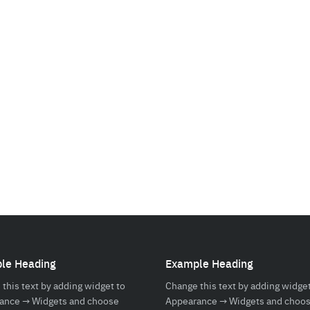
Search
Search
for:
le Heading
Example Heading
this text by adding widget to
Change this text by adding widget
ance → Widgets and choose
Appearance → Widgets and choo