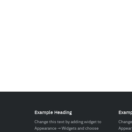
Example Heading
Examp
Change this text by adding widget to
Change 
Appearance → Widgets and choose
Appear